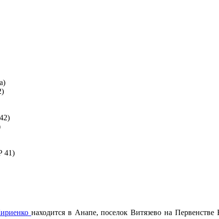
а)
2)
42)
)
 41)
Кириенко
находится в Анапе, поселок Витязево на Первенстве