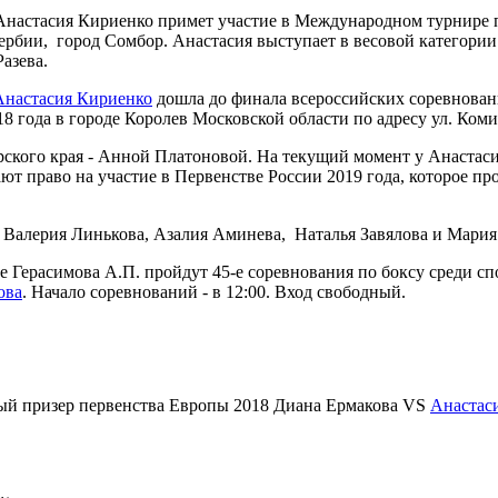
Анастасия Кириенко примет участие в Международном турнире п
рбии, город Сомбор. Анастасия выступает в весовой категории 4
Разева.
Анастасия Кириенко
дошла до финала всероссийских соревнован
8 года в городе Королев Московской области по адресу ул. Комите
ского края - Анной Платоновой. На текущий момент у Анастасии 
право на участие в Первенстве России 2019 года, которое пройд
Валерия Линькова, Азалия Аминева, Наталья Завялова и Мария 
е Герасимова А.П. пройдут 45-е соревнования по боксу среди спо
ова
. Начало соревнований - в 12:00. Вход свободный.
ный призер первенства Европы 2018 Диана Ермакова VS
Анастас