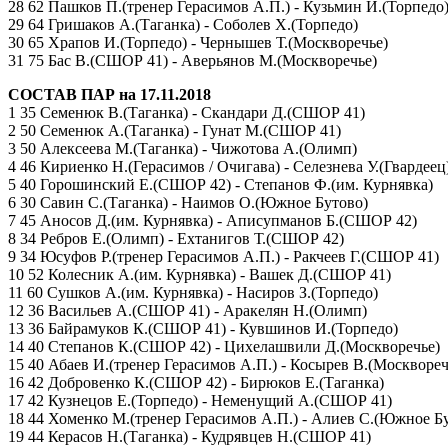
28 62 Пашков П.(тренер Герасимов А.П.) - Кузьмин И.(Торпедо
29 64 Гришаков А.(Таганка) - Соболев Х.(Торпедо)
30 65 Храпов И.(Торпедо) - Чернышев Т.(Москворечье)
31 75 Бас В.(СШОР 41) - Аверьянов М.(Москворечье)
СОСТАВ ПАР на 17.11.2018
1 35 Семенюк В.(Таганка) - Скандари Д.(СШОР 41)
2 50 Семенюк А.(Таганка) - Гунат М.(СШОР 41)
3 50 Алексеева М.(Таганка) - Чижотова А.(Олимп)
4 46 Кириенко Н.(Герасимов / Очигава) - Селезнева У.(Гвардеец
5 40 Горошинский Е.(СШОР 42) - Степанов Ф.(им. Курнявка)
6 30 Савин С.(Таганка) - Наимов О.(Южное Бутово)
7 45 Аносов Д.(им. Курнявка) - Аписупманов Б.(СШОР 42)
8 34 Ребров Е.(Олимп) - Ехтанигов Т.(СШОР 42)
9 34 Юсуфов Р.(тренер Герасимов А.П.) - Ракчеев Г.(СШОР 41)
10 52 Колесник А.(им. Курнявка) - Вашек Д.(СШОР 41)
11 60 Сушков А.(им. Курнявка) - Насиров З.(Торпедо)
12 36 Васильев А.(СШОР 41) - Аракелян Н.(Олимп)
13 36 Байрамуков К.(СШОР 41) - Кувшинов И.(Торпедо)
14 40 Степанов К.(СШОР 42) - Цихелашвили Д.(Москворечье)
15 40 Абаев И.(тренер Герасимов А.П.) - Косырев В.(Москвореч
16 42 Добровенко К.(СШОР 42) - Бирюков Е.(Таганка)
17 42 Кузнецов Е.(Торпедо) - Неменущий А.(СШОР 41)
18 44 Хоменко М.(тренер Герасимов А.П.) - Алиев С.(Южное Б
19 44 Керасов Н.(Таганка) - Кудрявцев Н.(СШОР 41)