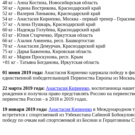
48 кг - Анна Костина, Новосибирская область
50 кг - Арина Вострикова, Краснодарский край
52 кг - Валерия Линькова, Краснодарский край
54 кг - Анастасия Кириенко, Москва - первый тренер - Герасим
57 кг - Алина Пушкарь, Краснодарский край
60 кг - Надежда Голубева, Краснодарский край
63 кг - Юлия Старченко, Иркутская область
66 кг - Азалия Аминева, респ. Башкортостан
70 кг - Анастасия Демурчан, Краснодарский край
75 кг - Дарья Баженова, Кировская область
81 кг - Мария Проскунова, респ. Крым
+81 кг - Татьяна Богданова, Иркутская область
01 июня 2019 года:
Анастасия Кириенко одержала победу в фина
единственной победительницей Первенства Европы из Москвы
22 марта 2019 года:
Анастасия Кириенко
, воспитанница нашег
рождения и получила право представлять Россию на первенстве
первенства России - в 2018 и 2019 годах.
19 января 2019 года:
Анастасия Кириенко
в Международном ту
встретится с спортсменкой из Узбекистана Сабиной Бобокулово
победу по очкам наб спортсменкой из Боснии и Герцеговины 