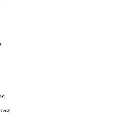
)
)
ье)
утово)