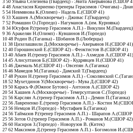
3 50 Ульяна Селезнева (Гвардеец) - Эвита Аверьянова (СШОР 4
4 48 Анастасия Кириенко (тренеры Герасимов / Очигава) - Ди
5 54 Невмянова К.(Олимп) - Надель Е.(СШОР 41)
6 33 Хашиев А.(Москворечье) - Дживас Г.(Гвардеец)
7 52 Ромашин О.(Торпедо) - Нагуманов А.(им. Курнявка)
8 34 Юсуфов Р.(тренер Герасимов А.П.) - Викулин М.(Гвардеец)
9 36 Аракелян Н.(Олимп) - Кувшинов И.(Торпедо)
10 48 Родин В.(Таганка) - Шобанов В.(Люберцы)
11 38 Цихелашвили Д.(Москворечье) - Аверьянов Н.(СШОР 41)
12 40 Горошинский Е.(СШОР 42) - Феоктистов В.(СШОР 41)
13 40 Абаев И.(тренер Герасимов А.П.) - Ахмедов А.(СШОР 41
14 45 Алисултанов Б.(СШОР 42) - Кудрявцев Н.(СШОР 41)
15 46 Джемаль М.(СШОР 41) - Овсепян А.(Таганка)
16 46 Мамедов М.(Таганка) - Дамский Т.(Гвардеец)
17 48 Рукин Н.(тренер Герасимов А.П.) - Соколянский С.(Таган
18 52 Мухетдинов У.(Москворечье) - Мува Д.(СШОР 42)
19 50 Карась Ф.(Южное Бутово) - Антонов А.(СШОР 42)
20 54 Хашиев А.(Москворечье) - Темерсултанов С.(Торпедо)
21 56 Карслян А.(тренер Герасимов А.П.) - Демин П.(Таганка)
22 56 Лаврененко Е.(тренер Герасимов А.П.) - Костин М.(СШО
23 56 Немцов И.(Торпедо) - Мустафаев Б.(Таганка)
24 56 Таймазов Р.(тренер Герасимов А.П.) - Шарапов А.(СШОР 
25 56 Зотов О.(тренер Герасимов А.П.) - Романов М.(СШОР 42)
26 60 Насиров З.(Торпедо) - Новорузов В. (Китек)
27 62 Максимов Д.(тренер Герасимов А.П.) - Богомолов И.(СШ