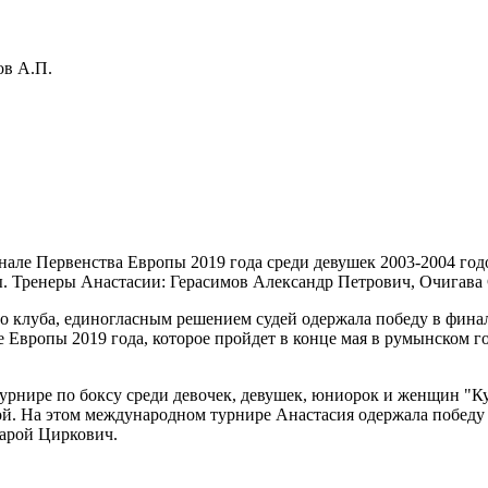
ов А.П.
ле Первенства Европы 2019 года среди девушек 2003-2004 годов
. Тренеры Анастасии: Герасимов Александр Петрович, Очигава 
о клуба, единогласным решением судей одержала победу в финал
 Европы 2019 года, которое пройдет в конце мая в румынском г
рнире по боксу среди девочек, девушек, юниорок и женщин "Ку
й. На этом международном турнире Анастасия одержала победу в
Сарой Циркович.