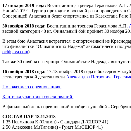
17 января 2019 года:
Воспитанница тренера Герасимова А.П. 
Наций-2019". Турнир проходит в восьмой раз и проводится в Се
Соперницей Анастасии будет спортсменка из Казахстана Рано 
30 ноября 2018 года:
Воспитанница тренера Герасимова А.П.
весовой категории 48 кг. Финальный бой пройдет 30 ноября 201
В этом бою Анастасия встретится с спортсменкой из Краснодар
что финалистки "Олимпийских Надежд" автоматически получают 
ochigava.com
).
Так же 30 ноября на турнире Олимпийские Надежды выступят: 
16 ноября 2018 года:
17-18 ноября 2018 года в боксерском клуб
летие тренерской деятельности
Александра Петровича Герасим
Положение о соревнованиях.
Карточка участника соревнований.
В финальный день соревнований пройдет супербой - Серебря
СОСТАВ ПАР 18.11.2018
1 35 Невмянова К.(Олимп) - Скандари Д.(СШОР 41)
2 50 Алексеева М.(Таганка) - Гундт М.(СШОР 41)