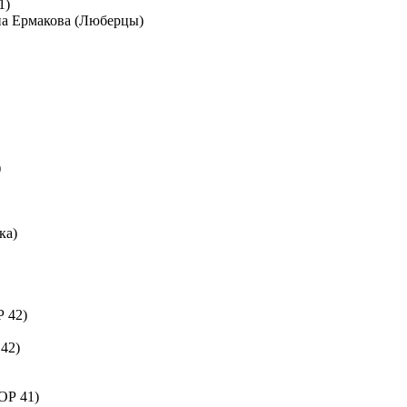
1)
ана Ермакова (Люберцы)
)
ка)
Р 42)
42)
ОР 41)