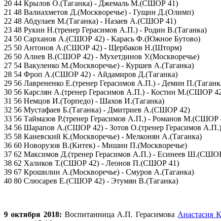
20 44 Крылов О.(Таганка) - Джемаль М.(СШОР 41)
21 48 Валиахметов Д.(Москворечье) - Гущин Д.(Олимп)
22 48 Абдулаев М.(Таганка) - Назаев А.(СШОР 41)
23 48 Рукин Н.(тренер Герасимов А.П.) - Родин В.(Таганка)
24 50 Сарханов А.(СШОР 42) - Карась Ф.(Южное Бутово)
25 50 Антонов А.(СШОР 42) - Щербаков Н.(Шторм)
26 50 Алиев В.(СШОР 42) - Мухетдинов У.(Москворечье)
27 54 Вакуленко М.(Москворечье) - Куршев А.(Таганка)
28 54 Фроп А.(СШОР 42) - Айдамиров Д.(Таганка)
29 56 Лаврененко Е.(тренер Герасимов А.П.) - Демин П.(Таганк
30 56 Карслян А.(тренер Герасимов А.П.) - Костин М.(СШОР 4
31 56 Немцов И.(Торпедо) - Шахов И.(Таганка)
32 56 Мустафаев Б.(Таганка) - Дмитриев А.(СШОР 42)
33 56 Таймазов Р.(тренер Герасимов А.П.) - Романов М.(СШОР 
34 56 Шарапов А.(СШОР 42) - Зотов О.(тренер Герасимов А.П.
35 58 Каневский К.(Москворечье) - Мелконян А.(Таганка)
36 60 Новорузов В.(Китек) - Мишин П.(Москворечье)
37 62 Максимов Д.(тренер Герасимов А.П.) - Есинеев Ш.(СШОР
38 62 Халиков Т.(СШОР 42) - Леонов П.(СШОР 41)
39 67 Крошилин А.(Москворечье) - Смуров А.(Таганка)
40 80 Слюсарев Е.(СШОР 42) - Этумян В.(Таганка)
9 октября 2018:
Воспитанница А.П. Герасимова
Анастасия 